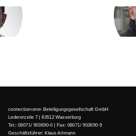
connection‹one› Beteiligungsgesellschaft GmbH
Ledererzeile 7 | 83512 Wasserburg
Tel.: 08071/ 903690-0 | Fax: 08071/ 903690-9
Geschäftsführer: Klaus Artmann